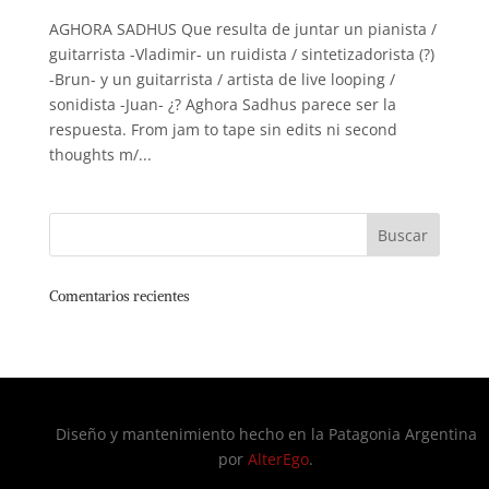
AGHORA SADHUS Que resulta de juntar un pianista /
guitarrista -Vladimir- un ruidista / sintetizadorista (?)
-Brun- y un guitarrista / artista de live looping /
sonidista -Juan- ¿? Aghora Sadhus parece ser la
respuesta. From jam to tape sin edits ni second
thoughts m/...
Comentarios recientes
Diseño y mantenimiento hecho en la Patagonia Argentina
por
AlterEgo
.